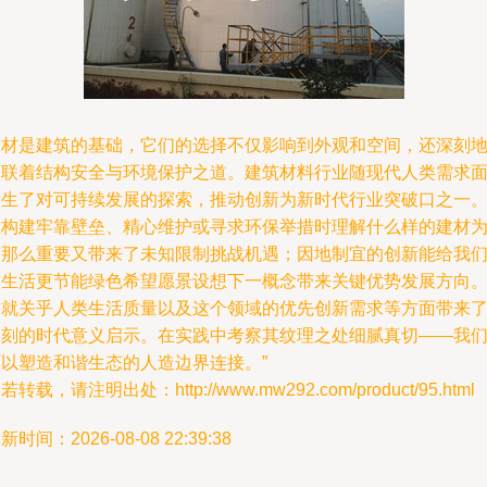
建材是建筑的基础，它们的选择不仅影响到外观和空间，还深刻
关联着结构安全与环境保护之道。建筑材料行业随现代人类需求
衍生了对可持续发展的探索，推动创新为新时代行业突破口之一
在构建牢靠壁垒、精心维护或寻求环保举措时理解什么样的建材
何那么重要又带来了未知限制挑战机遇；因地制宜的创新能给我
的生活更节能绿色希望愿景设想下一概念带来关键优势发展方向
这就关乎人类生活质量以及这个领域的优先创新需求等方面带来
深刻的时代意义启示。在实践中考察其纹理之处细腻真切——我
可以塑造和谐生态的人造边界连接。”
若转载，请注明出处：http://www.mw292.com/product/95.html
新时间：2026-08-08 22:39:38