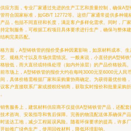
在供应方面，专业厂家通过先进的生产工艺和质量控制，确保A型
管符合国家标准，如GB/T 12772等。这些厂家通常提供多种规
的产品，包括不同直径和长度，满足客户多样化需求。同时，厂
支持定制服务，可根据工程项目具体要求进行生产，确保与整体
筑结构完美匹配。
价格方面，A型铸铁管的报价受多种因素影响，如原材料成本、生
工艺、规格尺寸以及市场供需情况。一般来说，小直径的A型铸铁
价格较低，而大直径或特殊处理（如内外涂层）的产品价格较高
前市场上，A型铸铁管的报价大约在每吨3000元至6000元人民
之间，具体价格需根据厂家和采购量协商确定。为获得最优价格
建议客户直接联系厂家或授权经销商，获取实时报价和批量采购
扣。
在销售服务上，建筑材料供应商不仅提供A型铸铁管产品，还配套
供技术咨询、安装指导和售后保障。完善的物流配送体系确保产
及时送达工地，减少工程延误风险。随着环保要求的提高，许多
家开始推广绿色生产，使用回收材料，降低环境影响。