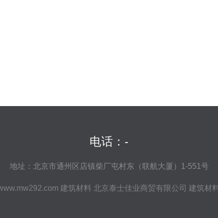
电话：-
地址：北京市通州区店镇柴厂屯村东（联航大厦）1-551号
www.mw292.com
建筑材料
北京泰士佳业商贸有限公司
建筑材