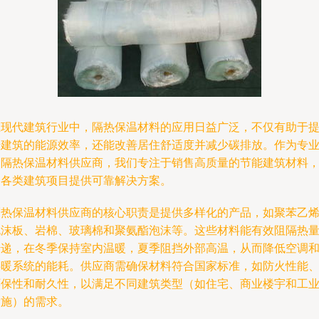
在现代建筑行业中，隔热保温材料的应用日益广泛，不仅有助于
升建筑的能源效率，还能改善居住舒适度并减少碳排放。作为专
的隔热保温材料供应商，我们专注于销售高质量的节能建筑材料
为各类建筑项目提供可靠解决方案。
隔热保温材料供应商的核心职责是提供多样化的产品，如聚苯乙
泡沫板、岩棉、玻璃棉和聚氨酯泡沫等。这些材料能有效阻隔热
传递，在冬季保持室内温暖，夏季阻挡外部高温，从而降低空调
供暖系统的能耗。供应商需确保材料符合国家标准，如防火性能
环保性和耐久性，以满足不同建筑类型（如住宅、商业楼宇和工
设施）的需求。